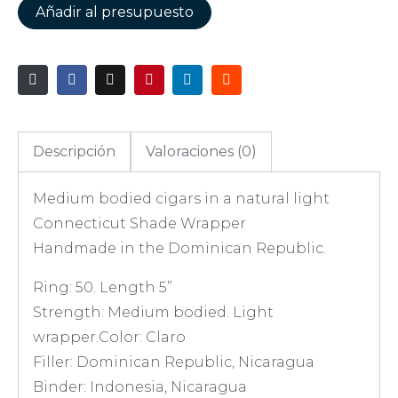
Añadir al presupuesto
Descripción
Valoraciones (0)
Medium bodied cigars in a natural light
Connecticut Shade Wrapper
Handmade in the Dominican Republic.
Ring: 50. Length 5”
Strength: Medium bodied. Light
wrapper.Color: Claro
Filler: Dominican Republic, Nicaragua
Binder: Indonesia, Nicaragua